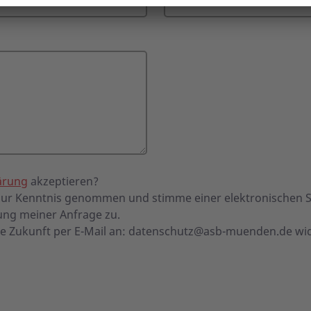
ärung
akzeptieren?
 zur Kenntnis genommen und stimme einer elektronischen 
ng meiner Anfrage zu.
ie Zukunft per E-Mail an:
datenschutz@asb-muenden.de
wid