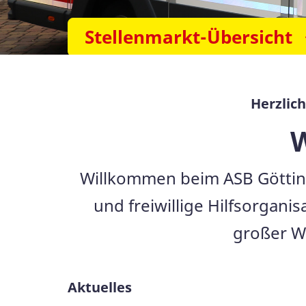
Stellenmarkt-Übersicht
Herzlic
W
Willkommen beim ASB Götting
und freiwillige Hilfsorgani
großer W
Aktuelles