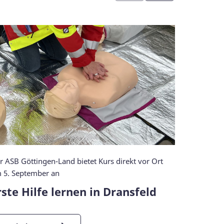
r ASB Göttingen-Land bietet Kurs direkt vor Ort
ASB-Tagesp
 5. September an
vielen Bes
rste Hilfe lernen in Dransfeld
Gute L