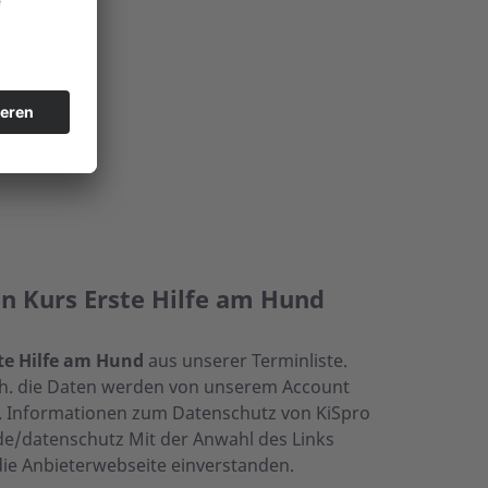
en Kurs Erste Hilfe am Hund
te Hilfe am Hund
aus unserer Terminliste.
 d.h. die Daten werden von unserem Account
. Informationen zum Datenschutz von KiSpro
de/datenschutz Mit der Anwahl des Links
die Anbieterwebseite einverstanden.