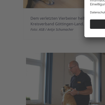
Dem verletzten Vierbeiner helfen: Erste 
Kreisverband Göttingen-Land.
Foto: ASB / Antje Schumacher