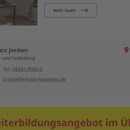
Mehr lesen
rc Jordan
- und Fortbildung
Tel.:
05541/9052-0
ErsteHilfe@asb-muenden.de
iterbildungsangebot im Ü