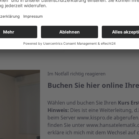
Hilfe am Hund beim ASB-
Im Notfall richtig reagieren
Buchen Sie hier online Ihr
Wählen und buchen Sie Ihren
Kurs Ers
Hinweis:
Dies ist eine Weiterleitung,
beim Server www.kispro.de abgerufen
finden Sie unter www.hansatelematik.
erkläre ich mich mit dem Wechsel auf 