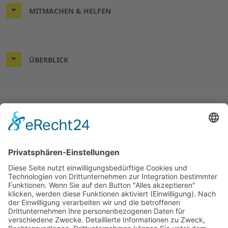
MITMACHEN & HELFEN
ÜBERBLICK
© 2026 ASB-Kreisverband Göttingen-Land
Impressum
Datenschutz
ASB.de