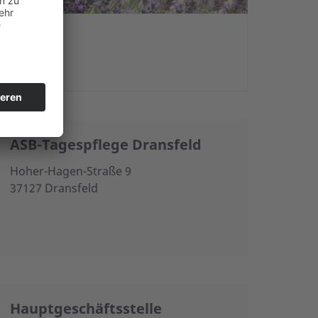
ASB-Tagespflege Dransfeld
Hoher-Hagen-Straße 9
37127 Dransfeld
Hauptgeschäftsstelle