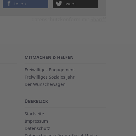
teilen
tweet
datenschutzkonform mit
Shariff
MITMACHEN & HELFEN
Freiwilliges Engagement
Freiwilliges Soziales Jahr
Der Wünschewagen
ÜBERBLICK
Startseite
Impressum
Datenschutz
Datenschutzerklärung Social Media