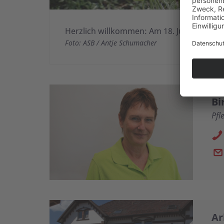
Herzlich willkommen: Am 18. Juli feiert d
Foto: ASB / Antje Schumacher
Bi
Pfl
Ar