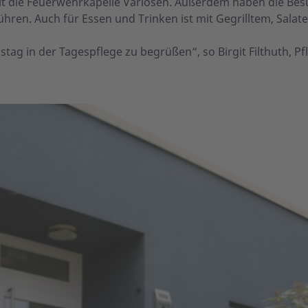
t die Feuerwehrkapelle Varlosen. Außerdem haben die Besuc
ren. Auch für Essen und Trinken ist mit Gegrilltem, Salat
stag in der Tagespflege zu begrüßen“, so Birgit Filthuth, P