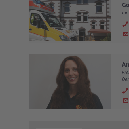
Gö
Ihr
An
Pre
Der