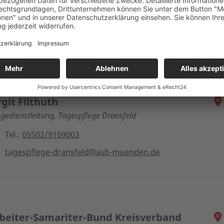
ie ASB-Tagespflege Dransfeld Sommerfest.
rgit Filthuth
egedienstleitung, Tagespflege Dransfeld
Tel.:
05502/9109003
tagespflege-dransfeld@asb-muenden.de
beiter-Samariter-Bund Kreisverband