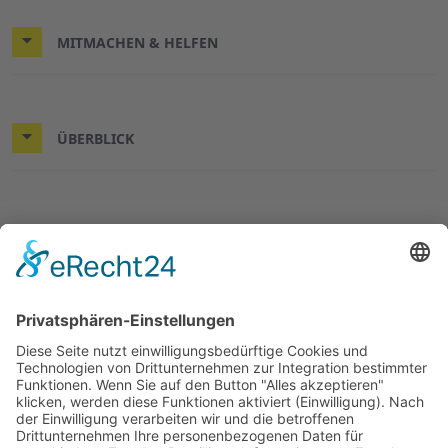
MITMACHEN & HELFEN
ÜBERBLICK
© 2026 ASB-Kreisverband Göttingen-Land
Impressum
Datenschutz
ASB.de