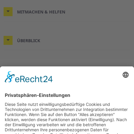
MITMACHEN & HELFEN
ÜBERBLICK
© 2026 ASB-Kreisverband Göttingen-Land
Impressum
Datenschutz
ASB.de